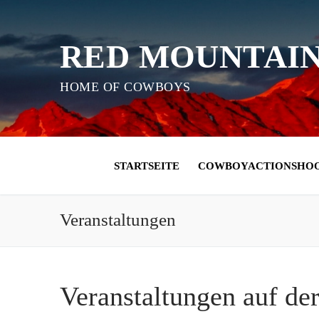
Zum
Inhalt
RED MOUNTAI
springen
HOME OF COWBOYS
STARTSEITE
COWBOYACTIONSHO
Veranstaltungen
Veranstaltungen auf de