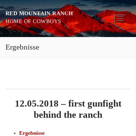
Zum
Inhalt
RED MOUNTAIN RANCH
HOME OF COWBOYS
springen
Ergebnisse
12.05.2018 – first gunfight
behind the ranch
Ergebnisse